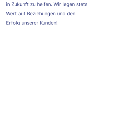
in Zukunft zu helfen. Wir legen stets
Wert auf Beziehungen und den
Erfolg unserer Kunden!
Auf dem Laufenden
Wir erkunden stets den Markt für
Cybersicherheit und verwenden
die modernsten Techniken und
Werkzeuge
Sachverstand