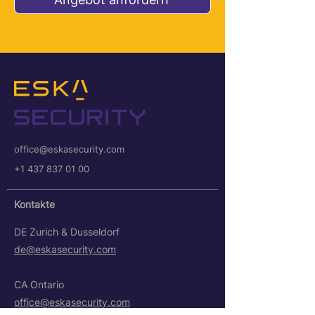
office@eskasecurity.com
+1 437 837 01 00
Kontakte
DE Zurich & Dusseldorf
de@eskasecurity.com
CA Ontario
office@eskasecurity.com