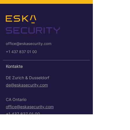
office@eskasecurity.com
+1 437 837 01 00
Kontakte
DE Zurich & Dusseldorf
de@eskasecurity.com
CA Ontario
office@eskasecurity.com
+1 437 837 01 00
US New Jersey