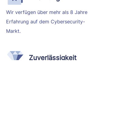
Wir verfügen über mehr als 8 Jahre
Erfahrung auf dem Cybersecurity-
Markt.
Zuverlässigkeit
ESKA ist nicht nur ein
Auftragnehmer, sondern Ihr Partner.
Daher sind wir immer bereit, auch in
der Zukunft zu helfen. Unser Fokus
liegt immer auf Beziehungen und
dem Erfolg des Kunden!