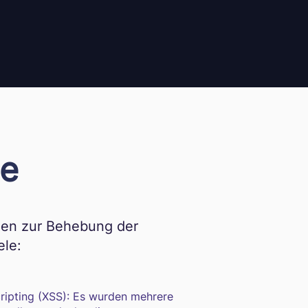
se
gen zur Behebung der
ele:
ripting (XSS): Es wurden mehrere