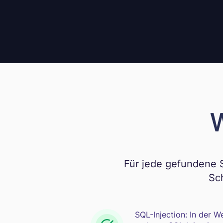
W
Für jede gefundene 
Sch
SQL-Injection: In der