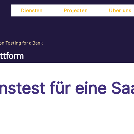
Diensten
Projecten
Über uns
on Testing for a Bank
ttform
nstest für eine Sa