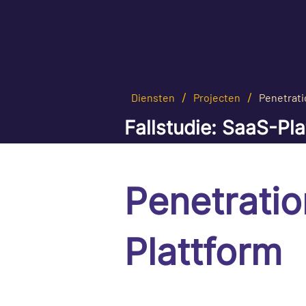
/
/
Diensten
Projecten
Penetrati
Fallstudie: SaaS-Pla
Penetratio
Plattform