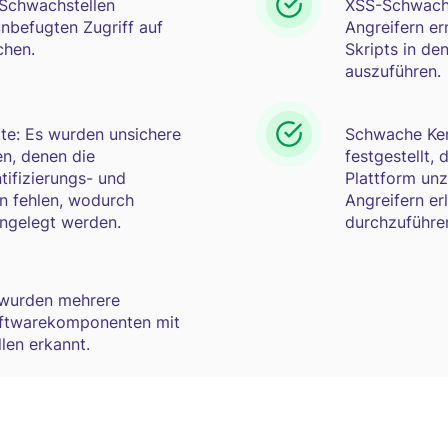
-Schwachstellen
XSS-Schwachs
 unbefugten Zugriff auf
Angreifern er
chen.
Skripts in de
auszuführen.
te: Es wurden unsichere
Schwache Ken
n, denen die
festgestellt, 
ifizierungs- und
Plattform un
en fehlen, wodurch
Angreifern er
engelegt werden.
durchzuführe
 wurden mehrere
Softwarekomponenten mit
len erkannt.