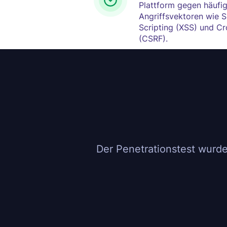
Plattform gegen häufi
Angriffsvektoren wie S
Scripting (XSS) und Cr
(CSRF).
Der Penetrationstest wurde