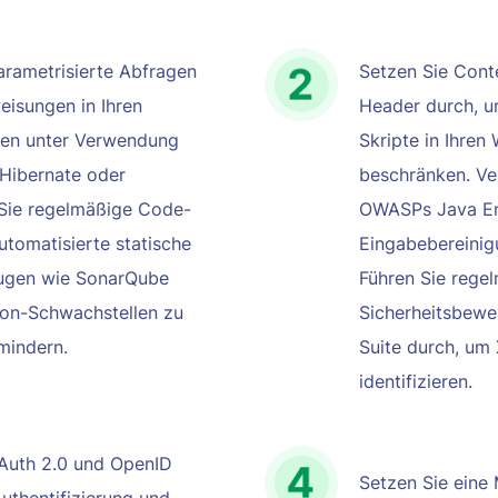
arametrisierte Abfragen
Setzen Sie Cont
eisungen in Ihren
Header durch, u
nen unter Verwendung
Skripte in Ihre
Hibernate oder
beschränken. Ve
Sie regelmäßige Code-
OWASPs Java En
tomatisierte statische
Eingabebereini
ugen wie SonarQube
Führen Sie rege
ion-Schwachstellen zu
Sicherheitsbewe
 mindern.
Suite durch, um
identifizieren.
OAuth 2.0 und OpenID
Setzen Sie eine 