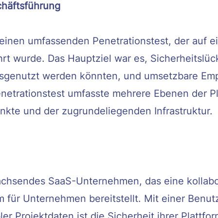
häftsführung
 einen umfassenden Penetrationstest, der auf e
rt wurde. Das Hauptziel war es, Sicherheitslück
usgenutzt werden könnten, und umsetzbare Emp
etrationstest umfasste mehrere Ebenen der Plat
te und der zugrundeliegenden Infrastruktur.
wachsendes SaaS-Unternehmen, das eine kollabo
 für Unternehmen bereitstellt. Mit einer Benut
r Projektdaten ist die Sicherheit ihrer Plattf